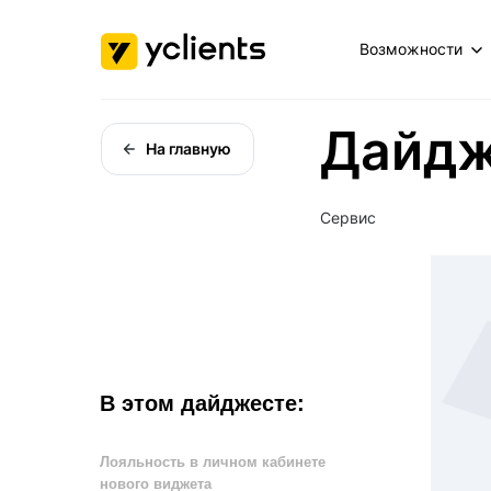
Возможности
Дайдж
На главную
Сервис
В этом дайджесте:
Лояльность в личном кабинете
нового виджета