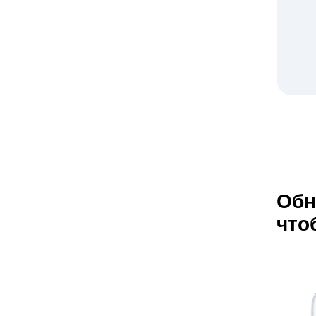
Обн
что