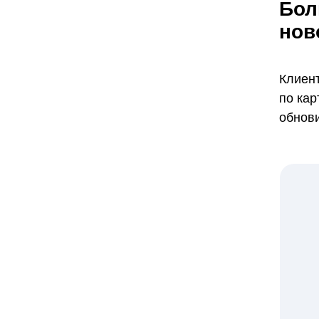
Бол
нов
Клиент
по кар
обнови