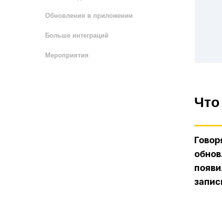
Обновления в приложении
Больше интеграций
Мероприятия
Что
Говор
обнов
появи
запис