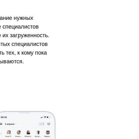
сание нужных
е специалистов
 их загруженность.
ятых специалистов
ь тех, к кому пока
сываются.