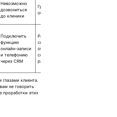
Невозможно
Грубое
дозвониться
общение
до клиники
Подключить
Разработать
функцию
скрипты и
онлайн-записи
обучить
и телефонию
сотрудников
через CRM
работе с ними
 глазами клиента.
вам не говорить
е проработки этих