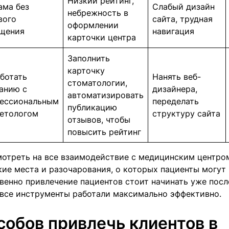
Низкий рейтинг,
ама без
Слабый дизайн
небрежность в
вого
сайта, трудная
оформлении
щения
навигация
карточки центра
Заполнить
карточку
ботать
Нанять веб-
стоматологии,
анию с
дизайнера,
автоматизировать
ессиональным
переделать
публикацию
етологом
структуру сайта
отзывов, чтобы
повысить рейтинг
отреть на все взаимодействие с медицинским центром
кие места и разочарования, о которых пациенты могут 
венно привлечение пациентов стоит начинать уже посл
 все инструменты работали максимально эффективно.
собов привлечь клиентов в