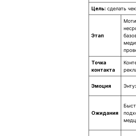
Цель:
сделать чек
Моти
неср
Этап
базо
меди
пров
Точка
Конт
контакта
рекл
Эмоция
Энту
Быст
Ожидания
подх
медц