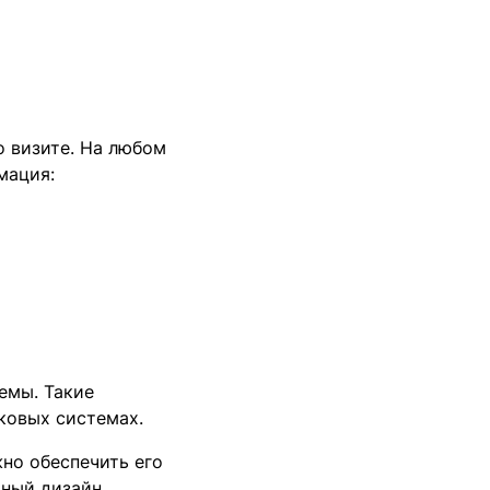
о визите. На любом
мация:
емы. Такие
ковых системах.
но обеспечить его
ный дизайн.