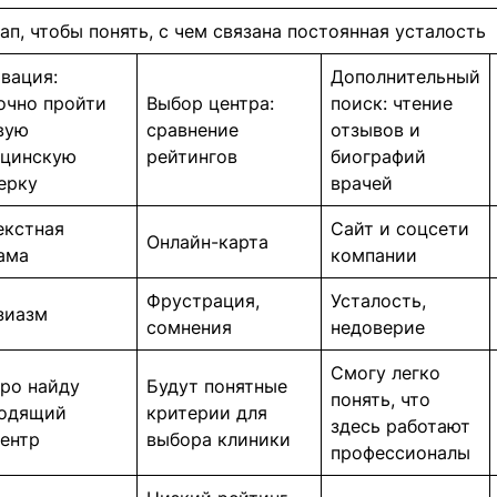
ап, чтобы понять, с чем связана постоянная усталость
вация:
Дополнительный
очно пройти
Выбор центра:
поиск: чтение
вую
сравнение
отзывов и
цинскую
рейтингов
биографий
ерку
врачей
екстная
Сайт и соцсети
Онлайн-карта
ама
компании
Фрустрация,
Усталость,
зиазм
сомнения
недоверие
Смогу легко
ро найду
Будут понятные
понять, что
одящий
критерии для
здесь работают
ентр
выбора клиники
профессионалы