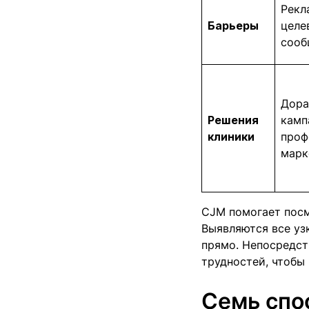
Рекл
Барьеры
целе
сооб
Дора
Решения
камп
клиники
проф
марк
CJM помогает посм
Выявляются все уз
прямо. Непосредст
трудностей, чтобы
Семь спо