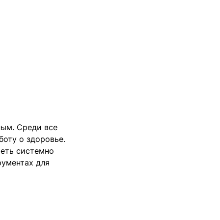
ым. Среди все
боту о здоровье.
меть системно
рументах для