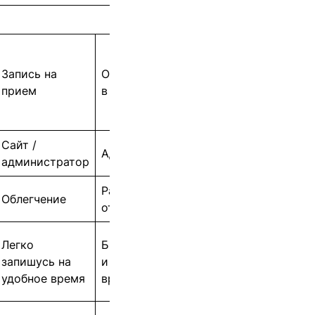
Запись на
Оплата услуги
прием
в центре
Сайт /
Администратор
администратор
Раздражение
Облегчение
от общения
Легко
Быстро оплачу
запишусь на
и пойду к
удобное время
врачу