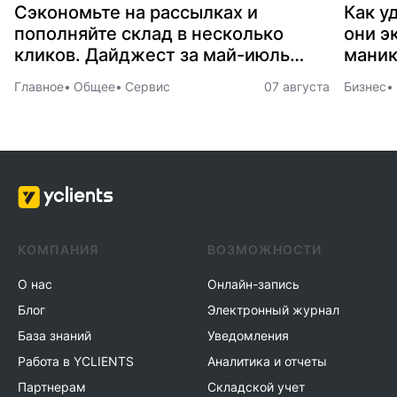
Сэкономьте на рассылках и
Как у
пополняйте склад в несколько
они э
кликов. Дайджест за май-июль
маник
2026
Главное
Общее
Сервис
07 августа
Бизнес
КОМПАНИЯ
ВОЗМОЖНОСТИ
О нас
Онлайн-запись
Блог
Электронный журнал
База знаний
Уведомления
Работа в YCLIENTS
Аналитика и отчеты
Партнерам
Складской учет