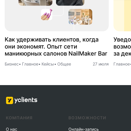
Как удерживать клиентов, когда
Уведо
они экономят. Опыт сети
возмо
маникюрных салонов NailMaker Bar
за де
Бизнес
Главное
Кейсы
Общее
27 июля
Главное
КОМПАНИЯ
ВОЗМОЖНОСТИ
О нас
Онлайн-запись