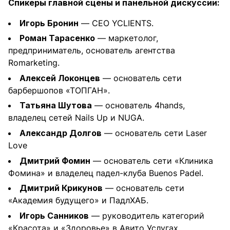
Спикеры главной сцены и панельной дискуссии:
Игорь Бронин
— CEO YCLIENTS.
Роман Тарасенко
— маркетолог,
предприниматель, основатель агентства
Romarketing.
Алексей Локонцев
— основатель сети
барбершопов «ТОПГАН».
Татьяна Шутова
— основатель 4hands,
владелец сетей Nails Up и NUGA.
Александр Долгов
— основатель сети Laser
Love
Дмитрий Фомин
— основатель сети «Клиника
Фомина» и владелец падел-клуба Buenos Padel.
Дмитрий Крикунов
— основатель сети
«Академия будущего» и ПадлХАБ.
Игорь Санников
— руководитель категорий
«Красота» и «Здоровье» в Авито Услугах.