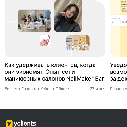
Как удерживать клиентов, когда
Уведо
они экономят. Опыт сети
возмо
маникюрных салонов NailMaker Bar
за де
Бизнес
Главное
Кейсы
Общее
27 июля
Главное