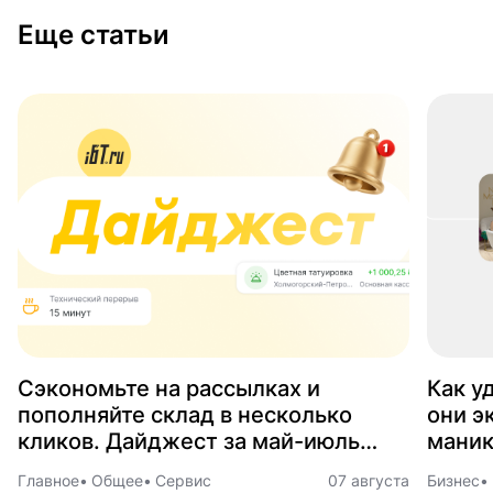
Еще статьи
Сэкономьте на рассылках и
Как у
пополняйте склад в несколько
они э
кликов. Дайджест за май-июль
маник
2026
Главное
Общее
Сервис
07 августа
Бизнес