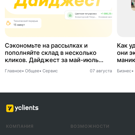
Сэкономьте на рассылках и
Как у
пополняйте склад в несколько
они э
кликов. Дайджест за май-июль
маник
2026
Главное
Общее
Сервис
07 августа
Бизнес
КОМПАНИЯ
ВОЗМОЖНОСТИ