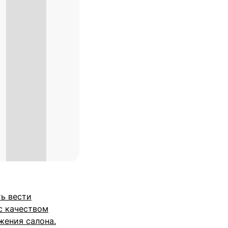
ь вести
с качеством
жения салона.