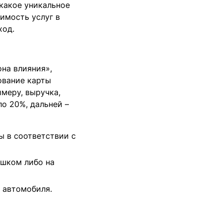
 какое уникальное
имость услуг в
ход.
на влияния»,
ование карты
меру, выручка,
ло 20%, дальней –
ы в соответствии с
ешком либо на
з автомобиля.