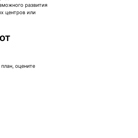
озможного развития
ых центров или
от
план, оцените