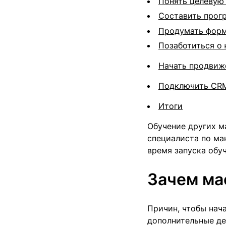
Понять целевую
Составить прог
Продумать форм
Позаботиться о
Начать продвиж
Подключить CR
Итоги
Обучение других м
специалиста по ма
время запуска обуч
Зачем ма
Причин, чтобы нач
дополнительные де