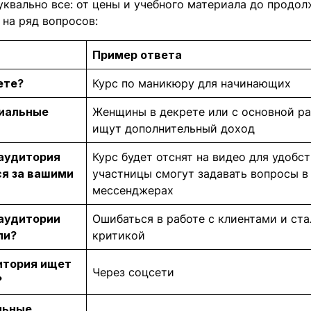
уквально все: от цены и учебного материала до продол
 на ряд вопросов:
Пример ответа
ете?
Курс по маникюру для начинающих
циальные
Женщины в декрете или с основной ра
ищут дополнительный доход
аудитория
Курс будет отснят на видео для удобст
я за вашими
участницы смогут задавать вопросы в 
мессенджерах
 аудитории
Ошибаться в работе с клиентами и ста
ли?
критикой
итория ищет
Через соцсети
?
льные