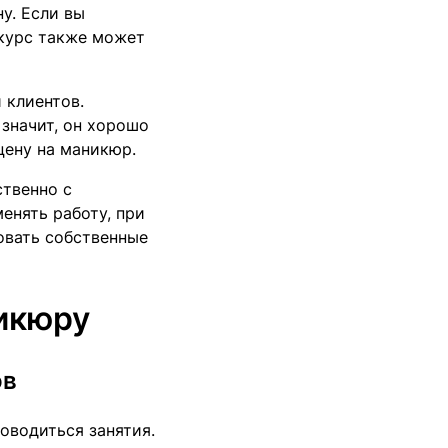
у. Если вы
 курс также может
 клиентов.
 значит, он хорошо
цену на маникюр.
ственно с
енять работу, при
ровать собственные
никюру
ов
оводиться занятия.