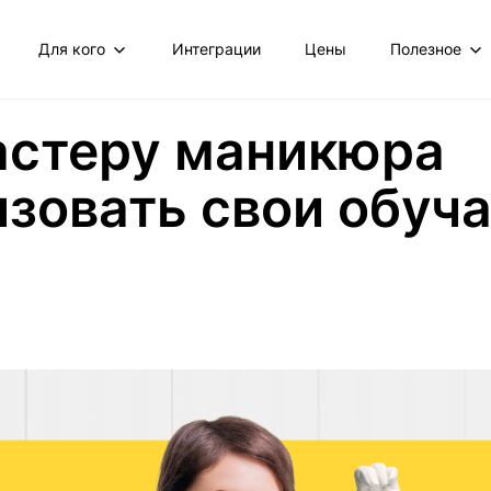
Для кого
Интеграции
Цены
Полезное
астеру маникюра
изовать свои обу