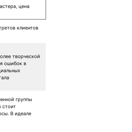
астера, цена
третов клиентов
более творческой
ся ошибок в
циальных
тала
ленной группы
и стоит
сы. В идеале