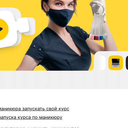
маникюра запускать свой курс
запуска курса по маникюру