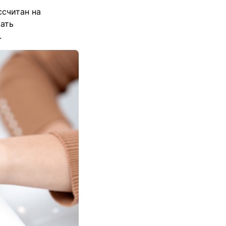
ссчитан на
вать
.