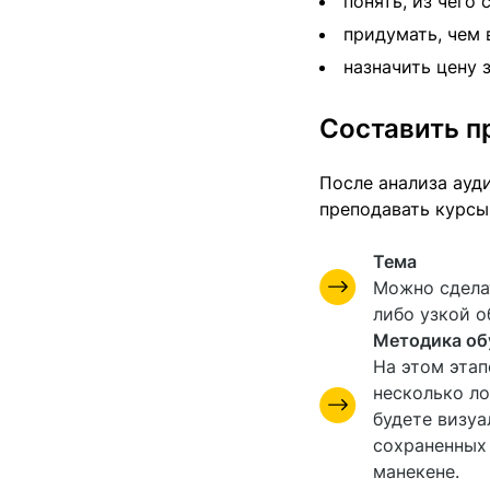
понять, из чего 
придумать, чем 
назначить цену 
Составить п
После анализа ауд
преподавать курсы
Тема
Можно сделат
либо узкой о
Методика об
На этом этап
несколько ло
будете визуа
сохраненных 
манекене.