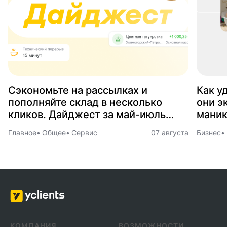
Сэкономьте на рассылках и
Как у
пополняйте склад в несколько
они э
кликов. Дайджест за май-июль
маник
2026
Главное
Общее
Сервис
07 августа
Бизнес
КОМПАНИЯ
ВОЗМОЖНОСТИ