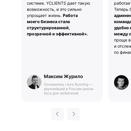
системе. YCLIENTS дает такую
работае
возможность, и это сильно
Теперь 
упрощает жизнь.
Работа
админи
моего бизнеса стала
команда
структурированной,
удобно
прозрачной и эффективной».
между с
проще в
и отсле
по фина
Максим Журило
Основатель I love Running —
крупнейшей в России школы
бега для любителей