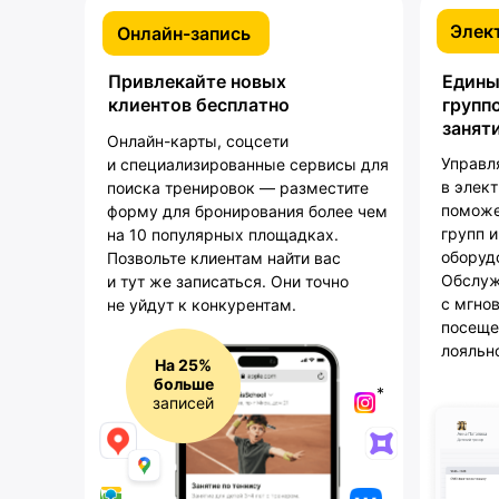
Элек
Онлайн-запись
Привлекайте новых
Едины
клиентов бесплатно
групп
занят
Онлайн-карты, соцсети
Управл
и специализированные сервисы для
в элек
поиска тренировок — разместите
поможе
форму для бронирования более чем
групп 
на 10 популярных площадках.
оборуд
Позвольте клиентам найти вас
Обслуж
и тут же записаться. Они точно
с мгно
не уйдут к конкурентам.
посеще
лояльн
На 25%
больше
*
записей