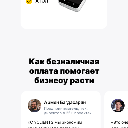
АТОЛ
Как безналичная
оплата помогает
бизнесу расти
Армен Багдасарян
Предприниматель, тех.
директор в 25+ проектах
«С YCLIENTS мы экономим
«Это оч