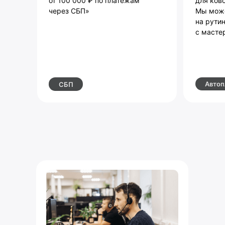
от 100 000 ₽ по платежам
для ков
через СБП»
Мы може
на рути
с масте
Автоп
СБП