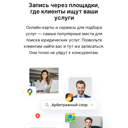
Отчеты и аналитика
Запись через площадки,
где клиенты ищут ваши
Знайте, какие услуги и сотрудники
услуги
самые популярные. Используйте
данные, чтобы избегать кассового
Онлайн-карты и сервисы для подбора
разрыва и планировать бюджет.
услуг — самые популярные места для
поиска юридических услуг. Позвольте
Помогут контролировать
клиентам найти вас и тут же записаться.
состояние бизнеса
Они точно не уйдут к конкурентам.
Расчет зарплат
YCLIENTS считает зарплаты на основе
заданных вами правил. Расчет будет
занимать около 10 минут вместо
нескольких часов.