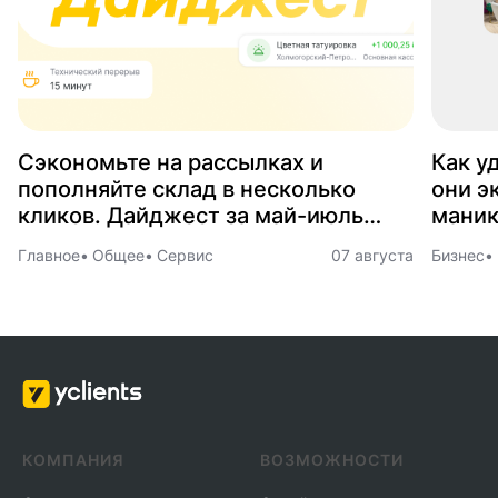
Сэкономьте на рассылках и
Как у
пополняйте склад в несколько
они э
кликов. Дайджест за май-июль
маник
2026
Главное
Общее
Сервис
07 августа
Бизнес
КОМПАНИЯ
ВОЗМОЖНОСТИ