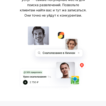
услуги и товары.
поиска развлечений. Позвольте
клиентам найти вас и тут же записаться.
Они точно не уйдут к конкурентам.
Мотивируют клиентов
возвращаться
Отчеты и аналитика
Знайте, какие услуги и сотрудники
самые популярные. Используйте
данные, чтобы избегать кассового
разрыва и планировать бюджет.
Помогут
контролировать
состояние бизнеса