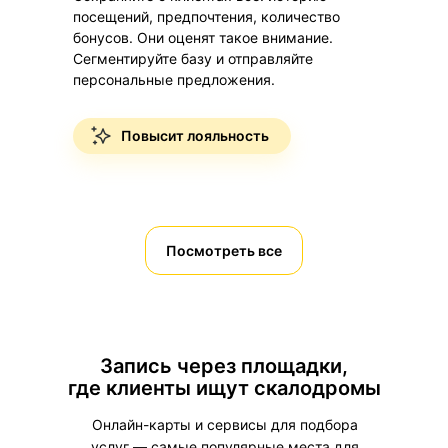
посещений, предпочтения, количество
бонусов. Они оценят такое внимание.
Сегментируйте базу и отправляйте
персональные предложения.
Повысит лояльность
Посмотреть все
Программы лояльности
Запись через площадки,
Автоматический учет скидок и кэшбэка.
где клиенты ищут скалодромы
Простая выдача абонементов
и сертификатов. Еще одна причина
Онлайн-карты и сервисы для подбора
клиентам покупать дополнительные
услуг — самые популярные места для