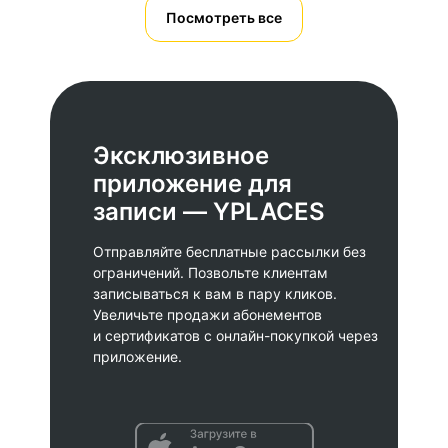
Посмотреть все
Программы
лояльности
Эксклюзивное
Автоматический учет скидок
приложение для
и кэшбэка. Простая выдача
записи — YPLACES
абонементов и сертификатов. Еще одна
причина клиентам покупать
Отправляйте бесплатные рассылки без
дополнительные услуги и товары.
ограничений. Позвольте клиентам
записываться к вам в пару кликов.
Увеличьте продажи абонементов
Мотивируют клиентов
возвращаться
и сертификатов с онлайн-покупкой через
приложение.
Отчеты и аналитика