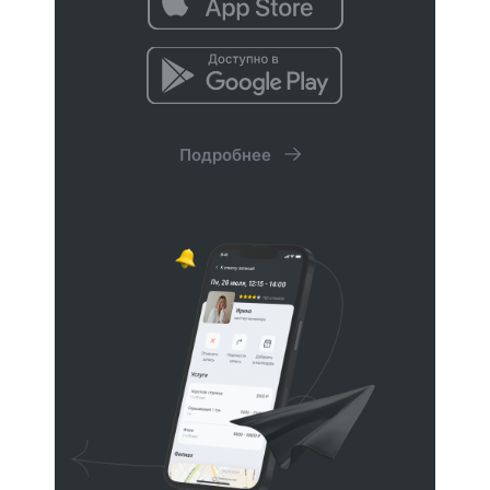
Знайте, какие услуги и сотрудники
самые популярные. Используйте
данные, чтобы избегать кассового
разрыва и планировать бюджет.
Подробнее
Помогут контролировать
состояние бизнеса
Складской учет
Ведите учет товаров и расходников
в 10 раз быстрее. Вы не пропустите
время для закупки необходимого.
Потери и перерасход сократятся.