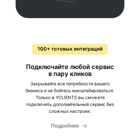
Станет проще
Расчет зарплат
100+ готовых интеграций
YCLIENTS считает зарплаты на основе
заданных вами правил. Расчет будет
Подключайте любой сервис
занимать около 10 минут вместо
в пару кликов
нескольких часов.
Закрывайте все потребности вашего
бизнеса и не бойтесь масштабироваться.
Ускорится
Только в YCLIENTS вы сможете
подключить дополнительный сервис без
сложных настроек.
Подробнее
Приложение