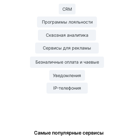
YCLIENTS доступен на мобильных
CRM
телефонах и планшетах. Владелец
в любой момент проверяет показатели
Программы лояльности
компании. А специалисты всегда знают
свое расписание.
Сквозная аналитика
Сервисы для рекламы
Сделает работу команды слаженной
Безналичные оплата и чаевые
Уведомления
IP-телефония
Уведомления
Автоматизируйте уведомления и заранее
напоминайте клиентам о визите.
Бесплатные push-оповещения в YPLACES
и ВКонтакте помогут сэкономить.
Самые популярные сервисы